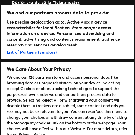
Därför ska du välja Ticketmaster
Våra kunder
We and our partners process data to provide:
Vi på Ticketmaster
Vår historia
Use precise geolocation data. Actively scan device
Jobba hos oss
characteristics for identification. Store and/or access
Materialspecifikationer
information on a device. Personalised advertising and
Läs mer
content, advertising and content measurement, audience
research and services development.
Nyheter
List of Partners (vendors)
Support
Logga in på TM1
We Care About Your Privacy
We and our
128
partners store and access personal data, like
Content Hub
browsing data or unique identifiers, on your device. Selecting
Våra appar
Accept Cookies enables tracking technologies to support the
purposes shown under we and our partners process data to
Ticketmaster
provide. Selecting Reject All or withdrawing your consent will
disable them. If trackers are disabled, some content and ads you
TM1 Reports
see may not be as relevant to you. You can resurface this menu to
Partnerskap & Affiliates
change your choices or withdraw consent at any time by clicking
the Manage my cookies link on the bottom of the webpage. Your
Bli affiliate / partner
choices will have effect within our Website. For more details, refer
För utvecklare (API och SDK)
to our Privacy Policy.