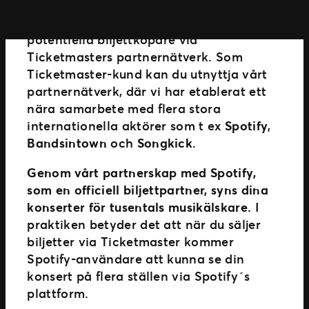
Gör ditt evenemang synligt för
potentiella biljettköpare via
Ticketmasters partnernätverk. Som
Ticketmaster-kund kan du utnyttja vårt
partnernätverk, där vi har etablerat ett
nära samarbete med flera stora
internationella aktörer som t ex
Spotify
,
Bandsintown
och
Songkick
.
Genom vårt partnerskap med Spotify,
som en officiell biljettpartner, syns dina
konserter för tusentals musikälskare.
I
praktiken betyder det att när du säljer
biljetter via Ticketmaster kommer
Spotify-användare att kunna se din
konsert på flera ställen via Spotify´s
plattform.