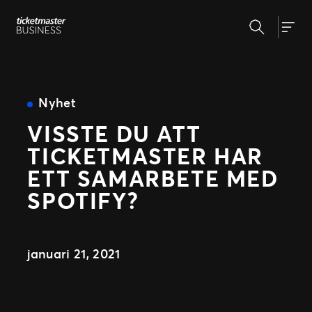
Hoppa
Sök
till
Produkter & lösningar
Togg
innehåll
Skapa och hantera event
Biljettsystem
Nyheter
Evenemangsdagen
Nyhet
Eventmarknadsföring
VISSTE DU ATT
Om oss
Partnernätverk
TICKETMASTER HAR
Allt för biljettköparen
Vår historia
ETT SAMARBETE MED
Vi på Ticketmaster
Support
SPOTIFY?
Våra kunder
januari 21, 2021