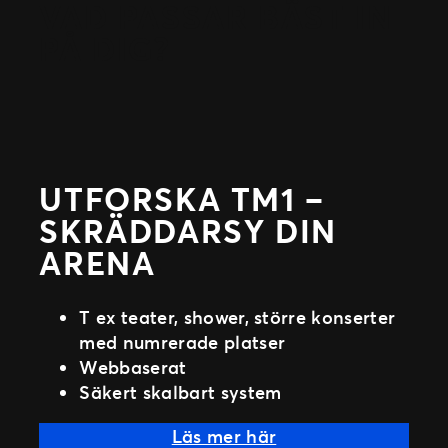
VAD PASSAR BÄST IN
PÅ DIG?
UTFORSKA TM1 –
SKRÄDDARSY DIN
ARENA
T ex teater, shower, större konserter
med numrerade platser
Webbaserat
Säkert skalbart system
Läs mer här