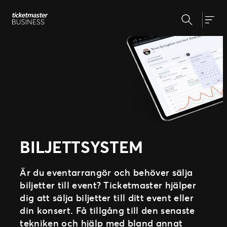
Hoppa
Sök
till
Produkter & lösningar
Togg
innehåll
Skapa och hantera event
Biljettsystem
Nyheter
Evenemangsdagen
Eventmarknadsföring
Om oss
Partnernätverk
Allt för biljettköparen
Vår historia
Vi på Ticketmaster
Support
BILJETTSYSTEM
Våra kunder
Är du eventarrangör och behöver sälja
biljetter till event? Ticketmaster hjälper
dig att sälja biljetter till ditt event eller
din konsert. Få tillgång till den senaste
tekniken och hjälp med bland annat