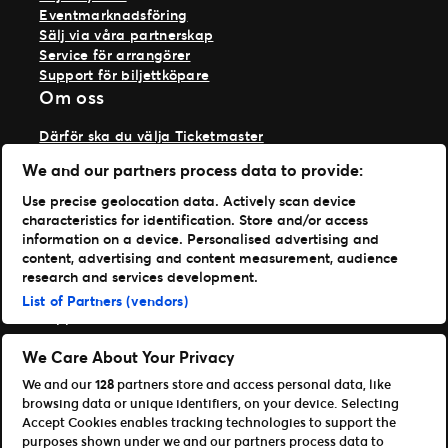
Eventmarknadsföring
Sälj via våra partnerskap
Service för arrangörer
Support för biljettköpare
Om oss
Därför ska du välja Ticketmaster
Våra kunder
We and our partners process data to provide:
Vi på Ticketmaster
Vår historia
Use precise geolocation data. Actively scan device
Jobba hos oss
characteristics for identification. Store and/or access
Materialspecifikationer
information on a device. Personalised advertising and
Läs mer
content, advertising and content measurement, audience
research and services development.
Nyheter
List of Partners (vendors)
Support
Logga in på TM1
We Care About Your Privacy
We and our
128
partners store and access personal data, like
Content Hub
browsing data or unique identifiers, on your device. Selecting
Våra appar
Accept Cookies enables tracking technologies to support the
purposes shown under we and our partners process data to