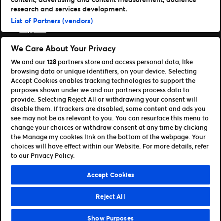
Läs mer
research and services development.
Nyheter
List of Partners (vendors)
Support
Logga in på TM1
We Care About Your Privacy
We and our
128
partners store and access personal data, like
Content Hub
browsing data or unique identifiers, on your device. Selecting
Våra appar
Accept Cookies enables tracking technologies to support the
purposes shown under we and our partners process data to
provide. Selecting Reject All or withdrawing your consent will
Ticketmaster
disable them. If trackers are disabled, some content and ads you
TM1 Reports
see may not be as relevant to you. You can resurface this menu to
Partnerskap & Affiliates
change your choices or withdraw consent at any time by clicking
the Manage my cookies link on the bottom of the webpage. Your
Bli affiliate / partner
choices will have effect within our Website. For more details, refer
För utvecklare (API och SDK)
to our Privacy Policy.
Terms of Use
Privacy Policy
Cookie Policy
Accept Cookies
Manage my cookies and ad choices
Reject All
©Ticketmaster 2026
Show Purposes