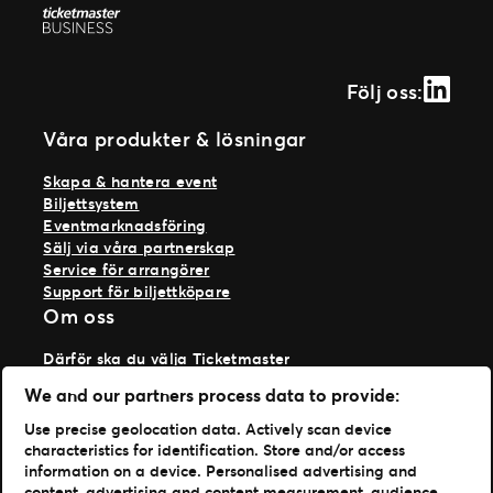
Linked
Följ oss:
Våra produkter & lösningar
Skapa & hantera event
Biljettsystem
Eventmarknadsföring
Sälj via våra partnerskap
Service för arrangörer
Support för biljettköpare
Om oss
Därför ska du välja Ticketmaster
Våra kunder
We and our partners process data to provide:
Vi på Ticketmaster
Vår historia
Use precise geolocation data. Actively scan device
Jobba hos oss
characteristics for identification. Store and/or access
Materialspecifikationer
information on a device. Personalised advertising and
content, advertising and content measurement, audience