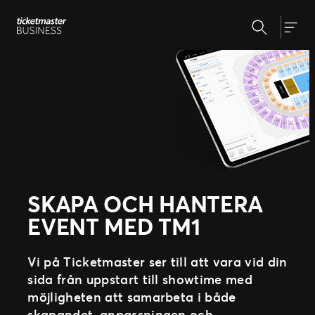
Hoppa
Sök
till
Produkter & lösningar
Togg
innehåll
Skapa och hantera event
Biljettsystem
Nyheter
Evenemangsdagen
Eventmarknadsföring
Om oss
Partnernätverk
Allt för biljettköparen
Vår historia
Vi på Ticketmaster
Support
SKAPA OCH HANTERA
Våra kunder
EVENT MED TM1
Vi på Ticketmaster ser till att vara vid din
sida från uppstart till showtime med
möjligheten att samarbeta i både
skapandet, anpassningen och