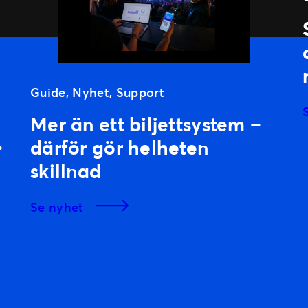
Guide
, 
Nyhet
, 
Support
Mer än ett biljettsystem –
r
därför gör helheten
skillnad
se nyhet