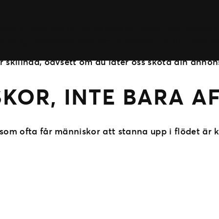
 längre bara om att publicera ett event och hoppas
skligt, snabbare och mer anpassat till hur publike
 skillnad, oavsett om du låter oss sköta din annons
SKOR, INTE BARA A
 som ofta får människor att stanna upp i flödet är 