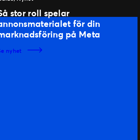
Så stor roll spelar
annonsmaterialet för din
marknadsföring på Meta
se nyhet