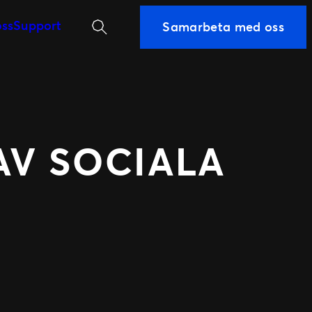
Sök
ss
Support
Samarbeta med oss
istoria
å Ticketmaster
 kunder
 AV SOCIALA