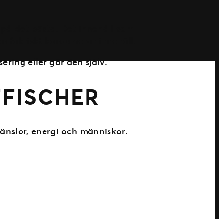
 på det bästa. Det innehåll som
n faktiskt konsumerar innehåll.
ering eller gör den själv.
FFISCHER
känslor, energi och människor.