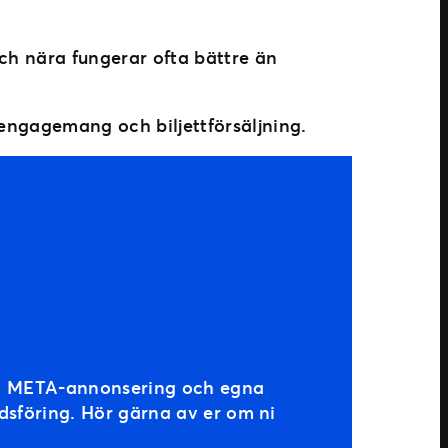
och nära fungerar ofta bättre än
 engagemang och biljettförsäljning.
rån META-annonsering och egna
sföring. Hör gärna av er om ni