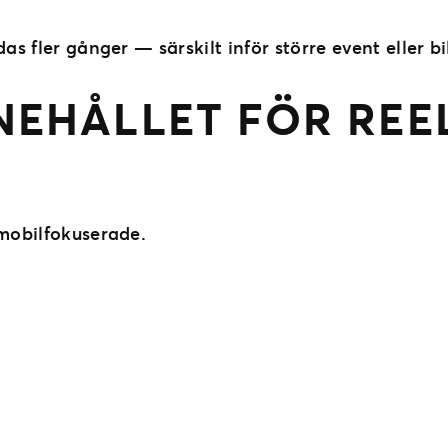
as fler gånger — särskilt inför större event eller bi
NNEHÅLLET FÖR REE
 mobilfokuserade.