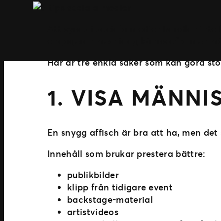
Att synas i sociala medier handlar inte
engagerar mest idag känns ofta mer män
Här är tre enkla saker som kan göra stor
1. VISA MÄNNI
En snygg affisch är bra att ha, men det
Innehåll som brukar prestera bättre:
publikbilder
klipp från tidigare event
backstage-material
artistvideos