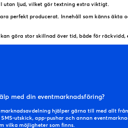
tan ljud, vilket gör textning extra viktigt.
 vara perfekt producerat. Innehåll som känns äkta 
kan göra stor skillnad över tid, både för räckvidd,
hjälp med din eventmarknadsföring?
 marknadsavdelning hjälper gärna till med allt f
ll SMS-utskick, app-pushar och annan eventmarknad
om vilka möjligheter som finns.