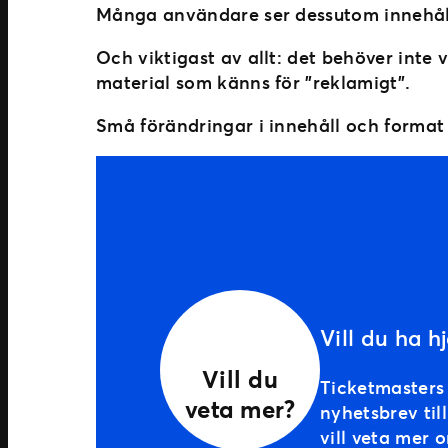
Många användare ser dessutom innehåll u
Och viktigast av allt: det behöver inte
material som känns för ”reklamigt”.
Små förändringar i innehåll och format 
Vill du ha 
Vill du
Ticketmasters
veta mer?
nyhetsbrev ti
vill veta mer 