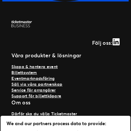
Linked
Följ oss:
Våra produkter & lösningar
Skapa & hantera event
Biljettsystem
Eventmarknadsföring
Sälj via våra partnerskap
Service för arrangörer
Support för biljettköpare
Om oss
Därför ska du välja Ticketmaster
Våra kunder
We and our partners process data to provide:
Vi på Ticketmaster