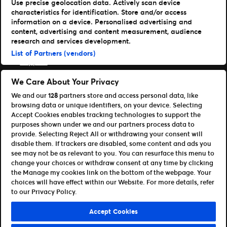
Vår historia
Use precise geolocation data. Actively scan device
Jobba hos oss
characteristics for identification. Store and/or access
Materialspecifikationer
information on a device. Personalised advertising and
Läs mer
content, advertising and content measurement, audience
research and services development.
Nyheter
List of Partners (vendors)
Support
Logga in på TM1
We Care About Your Privacy
We and our
128
partners store and access personal data, like
Content Hub
browsing data or unique identifiers, on your device. Selecting
Våra appar
Accept Cookies enables tracking technologies to support the
purposes shown under we and our partners process data to
Ticketmaster
provide. Selecting Reject All or withdrawing your consent will
disable them. If trackers are disabled, some content and ads you
TM1 Reports
see may not be as relevant to you. You can resurface this menu to
Partnerskap & Affiliates
change your choices or withdraw consent at any time by clicking
the Manage my cookies link on the bottom of the webpage. Your
Bli affiliate / partner
choices will have effect within our Website. For more details, refer
För utvecklare (API och SDK)
to our Privacy Policy.
Terms of Use
Privacy Policy
Cookie Policy
Accept Cookies
Manage my cookies and ad choices