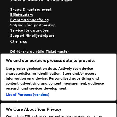
Skapa & hantera event
Biljettsystem
Eventmarknadsföring
Sälj via våra partnerskap
Service för arrangörer
Support för biljettköpare
Om oss
Därför ska du välja Ticketmaster
Våra kunder
We and our partners process data to provide:
Vi på Ticketmaster
Vår historia
Use precise geolocation data. Actively scan device
Jobba hos oss
characteristics for identification. Store and/or access
Materialspecifikationer
information on a device. Personalised advertising and
Läs mer
content, advertising and content measurement, audience
research and services development.
Nyheter
List of Partners (vendors)
Support
Logga in på TM1
We Care About Your Privacy
We and our
128
partners store and access personal data, like