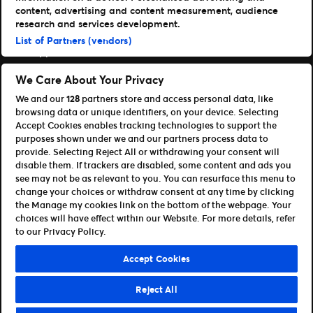
Läs mer
content, advertising and content measurement, audience
research and services development.
Nyheter
List of Partners (vendors)
Support
Logga in på TM1
We Care About Your Privacy
We and our
128
partners store and access personal data, like
Content Hub
browsing data or unique identifiers, on your device. Selecting
Våra appar
Accept Cookies enables tracking technologies to support the
purposes shown under we and our partners process data to
Ticketmaster
provide. Selecting Reject All or withdrawing your consent will
disable them. If trackers are disabled, some content and ads you
TM1 Reports
see may not be as relevant to you. You can resurface this menu to
Partnerskap & Affiliates
change your choices or withdraw consent at any time by clicking
the Manage my cookies link on the bottom of the webpage. Your
Bli affiliate / partner
choices will have effect within our Website. For more details, refer
För utvecklare (API och SDK)
to our Privacy Policy.
Terms of Use
Privacy Policy
Cookie Policy
Accept Cookies
Manage my cookies and ad choices
Reject All
©Ticketmaster 2026