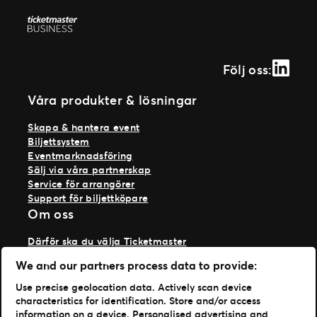
Linked
Följ oss:
Våra produkter & lösningar
Skapa & hantera event
Biljettsystem
Eventmarknadsföring
Sälj via våra partnerskap
Service för arrangörer
Support för biljettköpare
Om oss
Därför ska du välja Ticketmaster
Våra kunder
We and our partners process data to provide:
Vi på Ticketmaster
Vår historia
Use precise geolocation data. Actively scan device
Jobba hos oss
characteristics for identification. Store and/or access
Materialspecifikationer
information on a device. Personalised advertising and