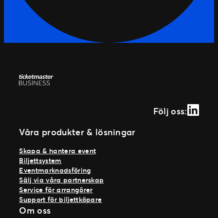
Linked
Följ oss:
Våra produkter & lösningar
Skapa & hantera event
Biljettsystem
Eventmarknadsföring
Sälj via våra partnerskap
Service för arrangörer
Support för biljettköpare
Om oss