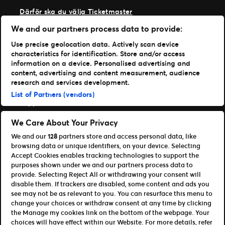
Därför ska du välja Ticketmaster
Våra kunder
We and our partners process data to provide:
Vi på Ticketmaster
Vår historia
Use precise geolocation data. Actively scan device
Jobba hos oss
characteristics for identification. Store and/or access
Materialspecifikationer
information on a device. Personalised advertising and
Läs mer
content, advertising and content measurement, audience
research and services development.
Nyheter
List of Partners (vendors)
Support
Logga in på TM1
We Care About Your Privacy
We and our
128
partners store and access personal data, like
Content Hub
browsing data or unique identifiers, on your device. Selecting
Våra appar
Accept Cookies enables tracking technologies to support the
purposes shown under we and our partners process data to
Ticketmaster
provide. Selecting Reject All or withdrawing your consent will
disable them. If trackers are disabled, some content and ads you
TM1 Reports
see may not be as relevant to you. You can resurface this menu to
Partnerskap & Affiliates
change your choices or withdraw consent at any time by clicking
the Manage my cookies link on the bottom of the webpage. Your
Bli affiliate / partner
choices will have effect within our Website. For more details, refer
För utvecklare (API och SDK)