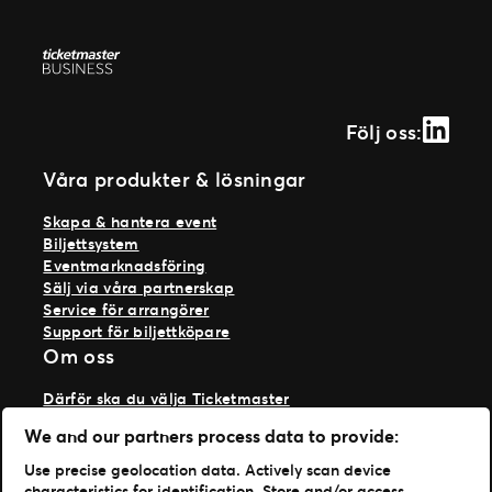
Linked
Följ oss:
Våra produkter & lösningar
Skapa & hantera event
Biljettsystem
Eventmarknadsföring
Sälj via våra partnerskap
Service för arrangörer
Support för biljettköpare
Om oss
Därför ska du välja Ticketmaster
Våra kunder
We and our partners process data to provide:
Vi på Ticketmaster
Vår historia
Use precise geolocation data. Actively scan device
Jobba hos oss
characteristics for identification. Store and/or access