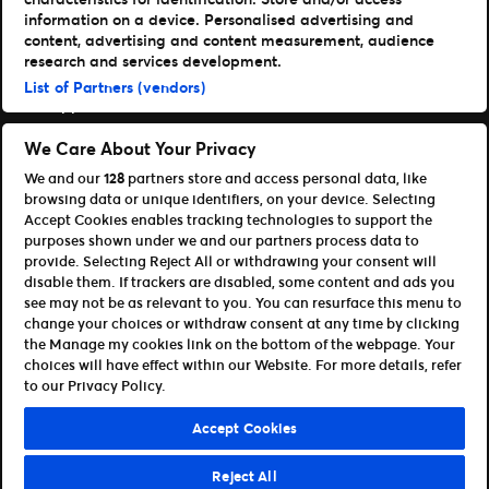
Materialspecifikationer
information on a device. Personalised advertising and
Läs mer
content, advertising and content measurement, audience
research and services development.
Nyheter
List of Partners (vendors)
Support
Logga in på TM1
We Care About Your Privacy
We and our
128
partners store and access personal data, like
Content Hub
browsing data or unique identifiers, on your device. Selecting
Våra appar
Accept Cookies enables tracking technologies to support the
purposes shown under we and our partners process data to
Ticketmaster
provide. Selecting Reject All or withdrawing your consent will
disable them. If trackers are disabled, some content and ads you
TM1 Reports
see may not be as relevant to you. You can resurface this menu to
Partnerskap & Affiliates
change your choices or withdraw consent at any time by clicking
the Manage my cookies link on the bottom of the webpage. Your
Bli affiliate / partner
choices will have effect within our Website. For more details, refer
För utvecklare (API och SDK)
to our Privacy Policy.
Terms of Use
Privacy Policy
Cookie Policy
Accept Cookies
Manage my cookies and ad choices
Reject All
©Ticketmaster 2026