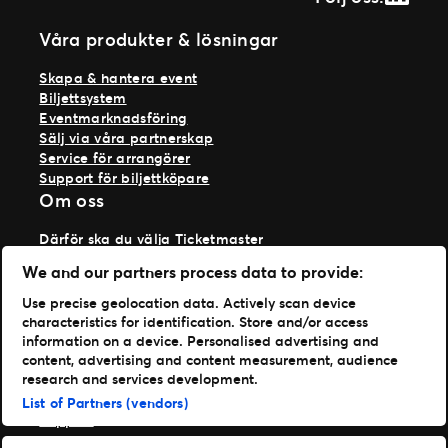
Våra produkter & lösningar
Skapa & hantera event
Biljettsystem
Eventmarknadsföring
Sälj via våra partnerskap
Service för arrangörer
Support för biljettköpare
Om oss
Därför ska du välja Ticketmaster
Våra kunder
We and our partners process data to provide:
Vi på Ticketmaster
Vår historia
Use precise geolocation data. Actively scan device
Jobba hos oss
characteristics for identification. Store and/or access
Materialspecifikationer
information on a device. Personalised advertising and
Läs mer
content, advertising and content measurement, audience
research and services development.
Nyheter
List of Partners (vendors)
Support