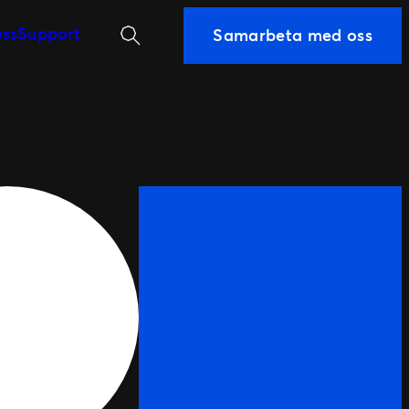
Sök
ss
Support
Samarbeta med oss
istoria
å Ticketmaster
 kunder