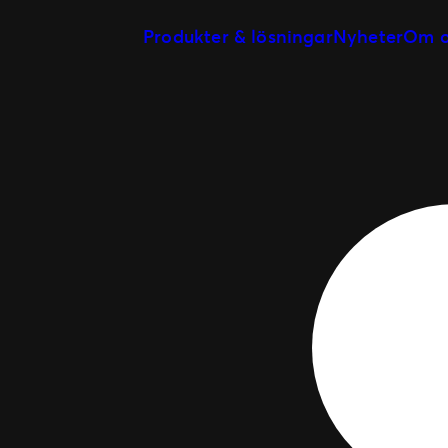
Produkter & lösningar
Nyheter
Om o
Skapa och hantera event
Vår h
Biljettsystem
Vi p
Evenemangsdagen
Våra
Eventmarknadsföring
Partnernätverk
Allt för biljettköparen