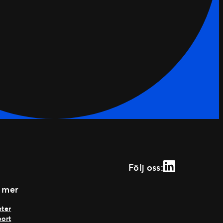
LinkedIn
Följ oss:
 mer
ter
ort