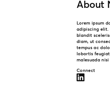
About
Lorem ipsum do
adipiscing elit
blandit sceleri
diam, ut consect
tempus ac dolor
lobortis feugiat
malesuada nisi 
Connect
LinkedIn