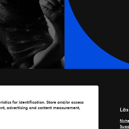
stics for identification. Store and/or access
ent, advertising and content measurement,
Om oss
Läs
Därför ska du välja Ticketmaster
Nyhe
Våra kunder
Supp