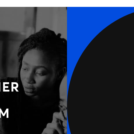
MER
N
OM