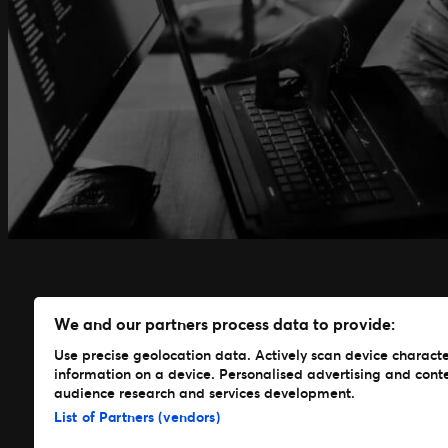
We and our partners process data to provide:
Use precise geolocation data. Actively scan device characteri
information on a device. Personalised advertising and cont
Våra produkter & lösningar
audience research and services development.
List of Partners (vendors)
Skapa & hantera event
Biljettsystem