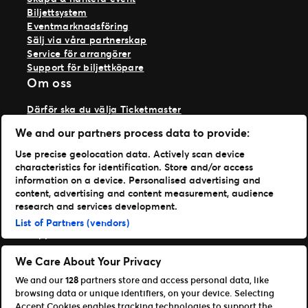
Biljettsystem
Eventmarknadsföring
Sälj via våra partnerskap
Service för arrangörer
Support för biljettköpare
Om oss
Därför ska du välja Ticketmaster
Våra kunder
We and our partners process data to provide:
Vi på Ticketmaster
Vår historia
Use precise geolocation data. Actively scan device
Jobba hos oss
characteristics for identification. Store and/or access
Materialspecifikationer
information on a device. Personalised advertising and
Läs mer
content, advertising and content measurement, audience
research and services development.
Nyheter
List of Partners (vendors)
Support
Logga in på TM1
We Care About Your Privacy
We and our
128
partners store and access personal data, like
Content Hub
browsing data or unique identifiers, on your device. Selecting
Våra appar
Accept Cookies enables tracking technologies to support the