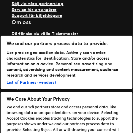
Sälj via våra partnerskap
Service för arrangörer
Support för biljettköpare
Om oss
Därför ska du välja Ticketmaster
Våra kunder
We and our partners process data to provide:
Vi på Ticketmaster
Vår historia
Use precise geolocation data. Actively scan device
Jobba hos oss
characteristics for identification. Store and/or access
Materialspecifikationer
information on a device. Personalised advertising and
Läs mer
content, advertising and content measurement, audience
research and services development.
Nyheter
List of Partners (vendors)
Support
Logga in på TM1
We Care About Your Privacy
We and our
128
partners store and access personal data, like
Content Hub
browsing data or unique identifiers, on your device. Selecting
Våra appar
Accept Cookies enables tracking technologies to support the
purposes shown under we and our partners process data to
Ticketmaster
provide. Selecting Reject All or withdrawing your consent will