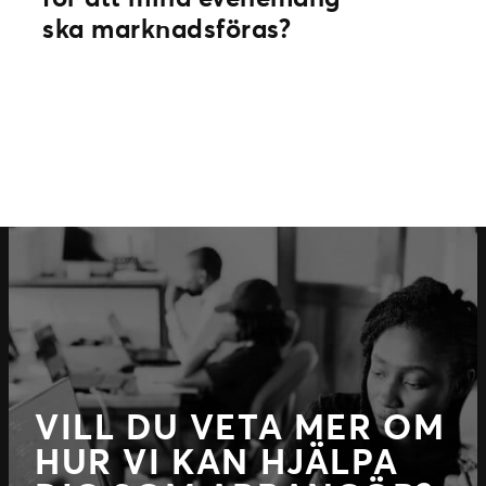
till rätt mottagare vid rätt tillfälle
ska marknadsföras?
kommer vi få nöjda konsumenter och
sälja fler biljetter.
Det enda du behöver göra är att se till
att dina evenemang är kopplade till rätt
artistsida (primär) med rätt bild på
ticketmaster.se.
VILL DU VETA MER OM
HUR VI KAN HJÄLPA