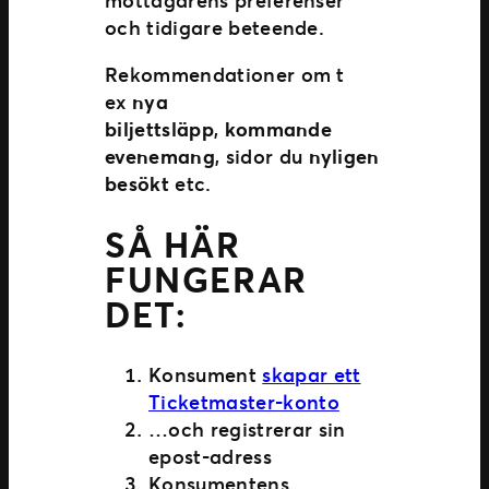
mottagarens preferenser
och tidigare beteende.
Rekommendationer om t
ex
nya
biljettsläpp
,
kommande
evenemang
, sidor du
nyligen
besökt
etc.
SÅ HÄR
FUNGERAR
DET:
Konsument
skapar ett
Ticketmaster-konto
…och registrerar sin
epost-adress
Konsumentens